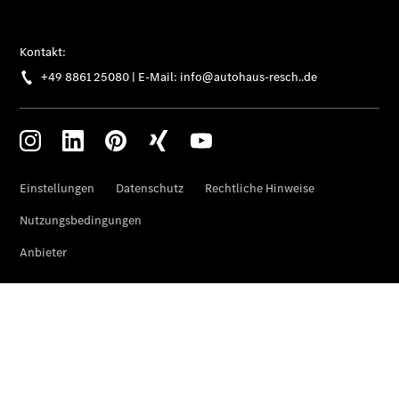
Teile &
Zubehör
Pannen- &
Schadenhilfe
Reparatur &
Werkstatt
Rückrufe &
Umrüstungen
Warnung: Betrug
beim
Gebrauchtwagenkauf
Service für
Reisemobile
Gebrauchtwagensuche
Finanzdienste
Digitale
Extras