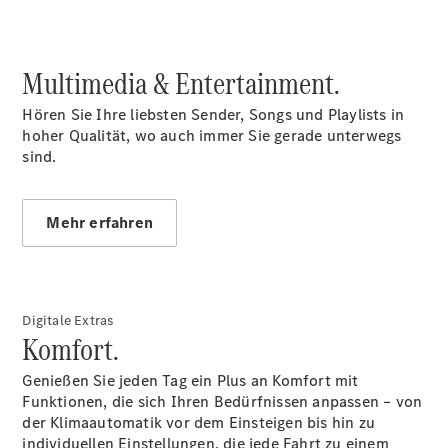
Teile &
Zubehör
Pannen- &
Schadenhilfe
Multimedia & Entertainment.
Reparatur &
Werkstatt
Hören Sie Ihre liebsten Sender, Songs und Playlists in
Rückrufe &
hoher Qualität, wo auch immer Sie gerade unterwegs
Umrüstungen
sind.
Warnung: Betrug
beim
Gebrauchtwagenkauf
Mehr erfahren
Service für
Reisemobile
Gebrauchtwagensuche
Finanzdienste
Digitale Extras
Digitale
Komfort.
Extras
Genießen Sie jeden Tag ein Plus an Komfort mit
Funktionen, die sich Ihren Bedürfnissen anpassen – von
der Klimaautomatik vor dem Einsteigen bis hin zu
individuellen Einstellungen, die jede Fahrt zu einem